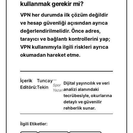
kullanmak gerekir mi?
VPN her durumda ilk çözüm değildir
ve hesap güvenliği açısından ayrıca
değerlendirilmelidir. Önce adres,
tarayıcı ve bağlantı kontrollerini yap;
VPN kullanımıyla ilgili riskleri ayrıca
okumadan hareket etme.
İçerik
Tuncay
—
Dijital yayıncılık ve veri
Spor
Editörü:
Tekin
analizi alanındaki
Yazarı
tecrübesiyle, okurlarına
detaylı ve güvenilir
rehberlik sunar.
İlgili Etiketler: