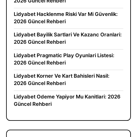
2026 Güncel Rehberi
Lidyabet Hacklenme Riski Var Mi Güvenlik:
2026 Güncel Rehberi
Lidyabet Bayilik Sartlari Ve Kazanc Oranlari:
2026 Güncel Rehberi
Lidyabet Pragmatic Play Oyunlari Listesi:
2026 Güncel Rehberi
Lidyabet Korner Ve Kart Bahisleri Nasil:
2026 Güncel Rehberi
Lidyabet Odeme Yapiyor Mu Kanitlari: 2026
Güncel Rehberi