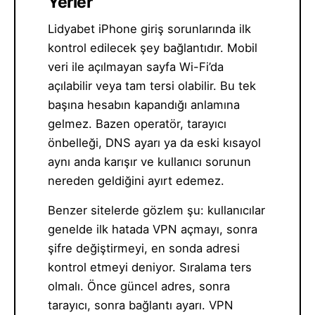
Yerler
Lidyabet iPhone giriş sorunlarında ilk
kontrol edilecek şey bağlantıdır. Mobil
veri ile açılmayan sayfa Wi-Fi’da
açılabilir veya tam tersi olabilir. Bu tek
başına hesabın kapandığı anlamına
gelmez. Bazen operatör, tarayıcı
önbelleği, DNS ayarı ya da eski kısayol
aynı anda karışır ve kullanıcı sorunun
nereden geldiğini ayırt edemez.
Benzer sitelerde gözlem şu: kullanıcılar
genelde ilk hatada VPN açmayı, sonra
şifre değiştirmeyi, en sonda adresi
kontrol etmeyi deniyor. Sıralama ters
olmalı. Önce güncel adres, sonra
tarayıcı, sonra bağlantı ayarı. VPN