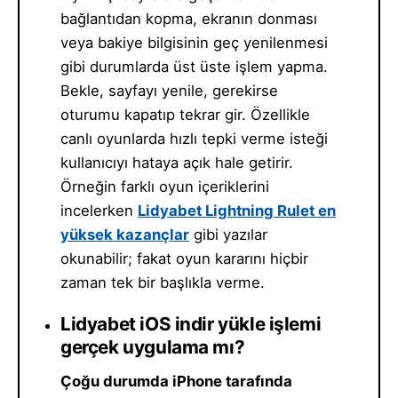
bağlantıdan kopma, ekranın donması
veya bakiye bilgisinin geç yenilenmesi
gibi durumlarda üst üste işlem yapma.
Bekle, sayfayı yenile, gerekirse
oturumu kapatıp tekrar gir. Özellikle
canlı oyunlarda hızlı tepki verme isteği
kullanıcıyı hataya açık hale getirir.
Örneğin farklı oyun içeriklerini
incelerken
Lidyabet Lightning Rulet en
yüksek kazançlar
gibi yazılar
okunabilir; fakat oyun kararını hiçbir
zaman tek bir başlıkla verme.
Lidyabet iOS indir yükle işlemi
gerçek uygulama mı?
Çoğu durumda iPhone tarafında