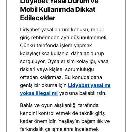
Lidyabet Yasal Durum ve
Mobil Kullanımda Dikkat
Edilecekler
Lidyabet yasal durum konusu, mobil
giriş rehberinden ayrı düşünülmemeli.
Çünkü telefonda işlem yapmak
kolaylaştıkça kullanıcı daha az durup
sorguluyor. Oysa erişim kolaylığı, yasal
riskleri veya kişisel sorumluluğu
ortadan kaldırmaz. Bu konuda daha
geniş bir okuma için
Lidyabet yasal mı
yoksa illegal mi
yazısına bakabilirsin.
Bahis ve oyun alışkanlığı tarafında
kendini kontrol etmek de teknik giriş
kadar önemlidir. Yeşilay’ın bağımlılık ve
farkındalık çalışmalarını incelemek