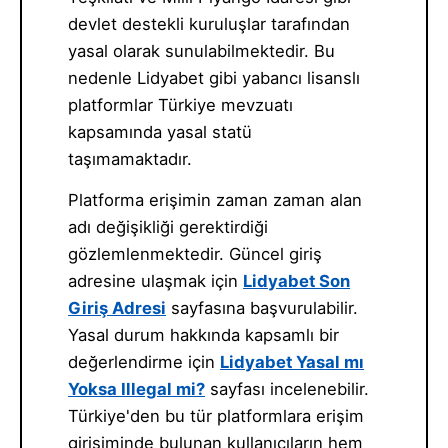
devlet destekli kuruluşlar tarafından
yasal olarak sunulabilmektedir. Bu
nedenle Lidyabet gibi yabancı lisanslı
platformlar Türkiye mevzuatı
kapsamında yasal statü
taşımamaktadır.
Platforma erişimin zaman zaman alan
adı değişikliği gerektirdiği
gözlemlenmektedir. Güncel giriş
adresine ulaşmak için
Lidyabet Son
Giriş Adresi
sayfasına başvurulabilir.
Yasal durum hakkında kapsamlı bir
değerlendirme için
Lidyabet Yasal mı
Yoksa Illegal mi?
sayfası incelenebilir.
Türkiye'den bu tür platformlara erişim
girişiminde bulunan kullanıcıların hem