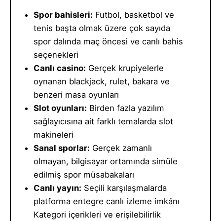
Spor bahisleri:
Futbol, basketbol ve
tenis başta olmak üzere çok sayıda
spor dalında maç öncesi ve canlı bahis
seçenekleri
Canlı casino:
Gerçek krupiyelerle
oynanan blackjack, rulet, bakara ve
benzeri masa oyunları
Slot oyunları:
Birden fazla yazılım
sağlayıcısına ait farklı temalarda slot
makineleri
Sanal sporlar:
Gerçek zamanlı
olmayan, bilgisayar ortamında simüle
edilmiş spor müsabakaları
Canlı yayın:
Seçili karşılaşmalarda
platforma entegre canlı izleme imkânı
Kategori içerikleri ve erişilebilirlik