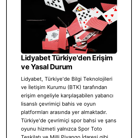
Lidyabet Türkiye'den Erişim
ve Yasal Durum
Lidyabet, Türkiye'de Bilgi Teknolojileri
ve İletişim Kurumu (BTK) tarafından
erişim engeliyle karşılaşabilen yabancı
lisanslı çevrimiçi bahis ve oyun
platformları arasında yer almaktadır.
Türkiye'de çevrimiçi spor bahsi ve şans
oyunu hizmeti yalnızca Spor Toto
Teşkilatı ve Milli Piyango İdaresi gibi