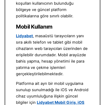
koşulları kullanıcının bulunduğu
bölgeye ve güncel platform
politikalarına göre sınırlı olabilir.
Mobil Kullanım
Lidyabet
, masaüstü tarayıcıların yanı
sıra akıllı telefon ve tablet gibi mobil
cihazların web tarayıcıları üzerinden de
erişilebilir durumdadır. Mobil arayüzde
bahis yapma, hesap yönetimi ile para
yatırma ve çekme işlemleri
gerçekleştirilebilmektedir.
Platforma ait ayrı bir mobil uygulama
sunulup sunulmadığı ile iOS ve Android
cihaz uyumluluğuna ilişkin güncel
bilgiler için
Lidyabet Mobil Giriş, iOS